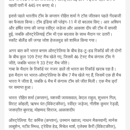
पहली पारी में 445 रन बनाए थे।
इससे पहले भारतीय टीम के कप्तान रोहित शर्मा ने टॉस जीतकर पहले गेंदबाजी
का फैसला किया। टीम इंडिया की प्लेइंग-11 में दो बदलाव किए। आर अश्विन
और हर्षित राणा की जगह रवींद्र जडेजा और आकाश दीप की टीम में वापसी
हुई, जबकि ऑस्ट्रेलियाई टीम भी एक बदलाव के साथ मैदान पर उतरी।
स्कॉट बोलैंड की जगह जोश हेजलवुड को शामिल किया गया।
अगर बात करें भारत बनाम ऑस्ट्रेलिया के बीच हेड-टू-हड रिकॉर्ड की तो दोनों
के बीच कुल 109 टेस्ट मैच खेले गए, जिसमें 46 टेस्ट मैच कंगारू टीम ने
जीते, जबकि भारत ने 33 टेस्ट मैच जीते।
गाबा के मैदान के रिकॉर्ड पर नजर डालें तो भारत का रिकॉर्ड खराब रहा है।
इस मैदान पर भारत-ऑस्ट्रेलिया के बीच 7 मैच खेले गए हैं, जिसमें एक ही मैच
भारत ने जीता है, जबकि 6 मैच में कंगारू टीम को जीत मिली। एक मैच ड्रॉ
पर समाप्त हुआ।
भारत: रोहित शर्मा (कप्तान), यशस्वी जायसवाल, केएल राहुल, शुभमन गिल,
विराट कोहली, ऋषभ पंत (विकेटकीपर), रवींद्र जड़ेजा, नीतीश कुमार रेड्डी,
जसप्रीत बुमराह, मोहम्मद सिराज, आकाशदीप
ऑस्ट्रेलिया: पैट कमिंस (कप्तान), उस्मान ख्वाजा, नाथन मैकस्वानी, मार्नस
लाबुशेन, स्टीव स्मिथ, ट्रेविस हेड, मिचेल मार्श, एलेक्स कैरी (विकेटकीपर),