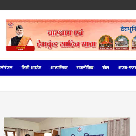
मनोरंजन
सिटी अपडेट
आध्यात्मिक
राजनीतिक
खेल
अजब-गज