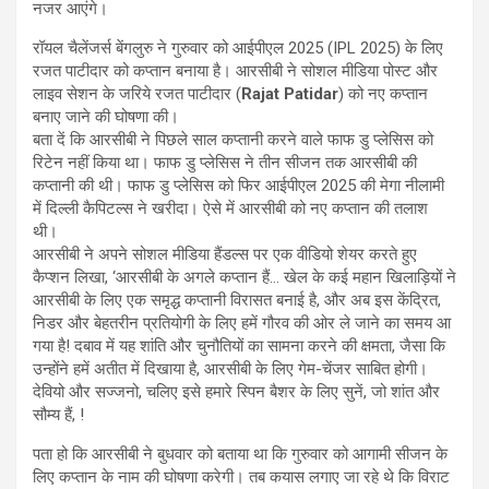
नजर आएंगे।
रॉयल चैलेंजर्स बेंगलुरु ने गुरुवार को आईपीएल 2025 (IPL 2025) के लिए
रजत पाटीदार को कप्‍तान बनाया है। आरसीबी ने सोशल मीडिया पोस्‍ट और
लाइव सेशन के जरिये रजत पाटीदार (
Rajat Patidar
) को नए कप्‍तान
बनाए जाने की घोषणा की।
बता दें कि आरसीबी ने पिछले साल कप्‍तानी करने वाले फाफ डु प्‍लेसिस को
रिटेन नहीं किया था। फाफ डु प्‍लेसिस ने तीन सीजन तक आरसीबी की
कप्‍तानी की थी। फाफ डु प्‍लेसिस को फिर आईपीएल 2025 की मेगा नीलामी
में दिल्‍ली कैपिटल्‍स ने खरीदा। ऐसे में आरसीबी को नए कप्‍तान की तलाश
थी।
आरसीबी ने अपने सोशल मीडिया हैंडल्‍स पर एक वीडियो शेयर करते हुए
कैप्‍शन लिखा, ‘आरसीबी के अगले कप्‍तान हैं… खेल के कई महान खिलाड़ियों ने
आरसीबी के लिए एक समृद्ध कप्तानी विरासत बनाई है, और अब इस केंद्रित,
निडर और बेहतरीन प्रतियोगी के लिए हमें गौरव की ओर ले जाने का समय आ
गया है! दबाव में यह शांति और चुनौतियों का सामना करने की क्षमता, जैसा कि
उन्होंने हमें अतीत में दिखाया है, आरसीबी के लिए गेम-चेंजर साबित होगी।
देवियो और सज्जनो, चलिए इसे हमारे स्पिन बैशर के लिए सुनें, जो शांत और
सौम्‍य हैं, !
पता हो कि आरसीबी ने बुधवार को बताया था कि गुरुवार को आगामी सीजन के
लिए कप्‍तान के नाम की घोषणा करेगी। तब कयास लगाए जा रहे थे कि विराट