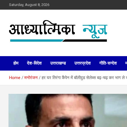
Skip
Saturday, August 8, 2026
to
content
News
Aadhyatmika News
होम
देश-विदेश
उत्तराखण्ड
उत्तरप्रदेश
नीति-सन्देश
Home
मनोरंजन
हर घर तिरंगा कैंपेन में बॉलीवुड सेलेब्स बढ़-चढ़ कर भाग ले