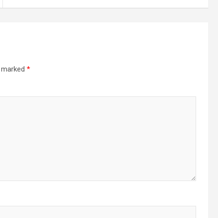
re marked
*