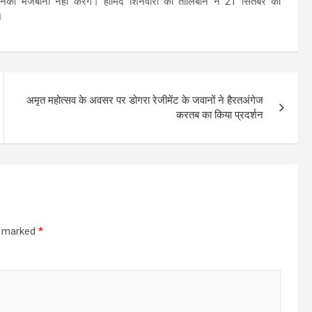
की मेजबानी नहीं करेंगे। हामिद शिनवारी को तालिबान ने 21 सितंबर को
।
अमृत महोत्‍सव के अवसर पर डोगरा रेजीमेंट के जवानों ने हैरतअंगेज
करतब का किया प्रदर्शन
re marked
*