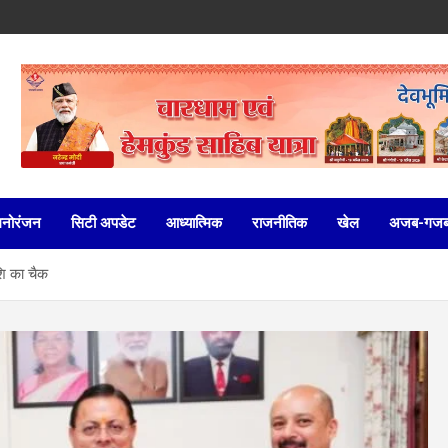
मनोरंजन
सिटी अपडेट
आध्यात्मिक
राजनीतिक
खेल
अजब-गज
शि का चैक