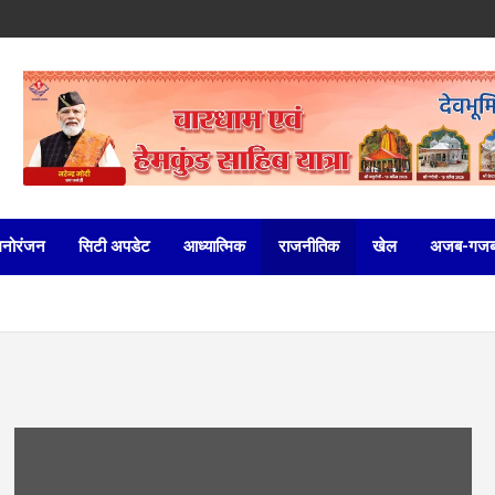
मनोरंजन
सिटी अपडेट
आध्यात्मिक
राजनीतिक
खेल
अजब-गज